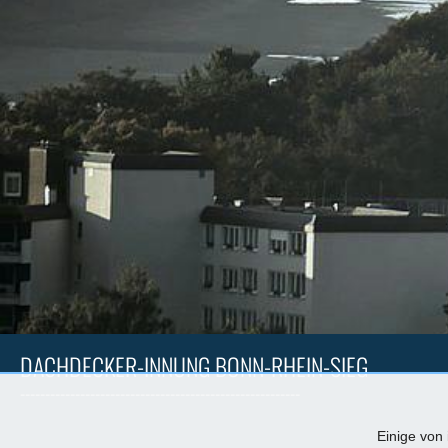
DACHDECKER-INNUNG BONN-RHEIN-SIEG
--------------------------------------------------------
Einige von 