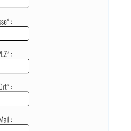
sse* :
LZ* :
Ort* :
Mail :