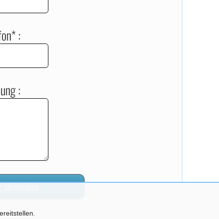
fon* :
lung :
reitstellen.