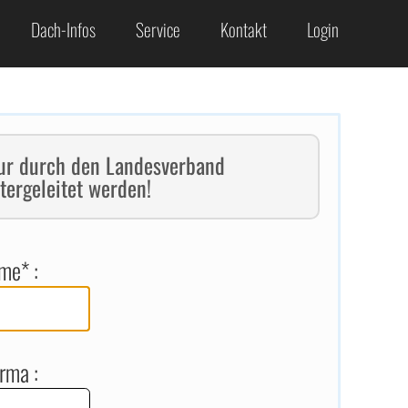
Dach-Infos
Service
Kontakt
Login
r durch den Landesverband
tergeleitet werden!
me* :
irma :