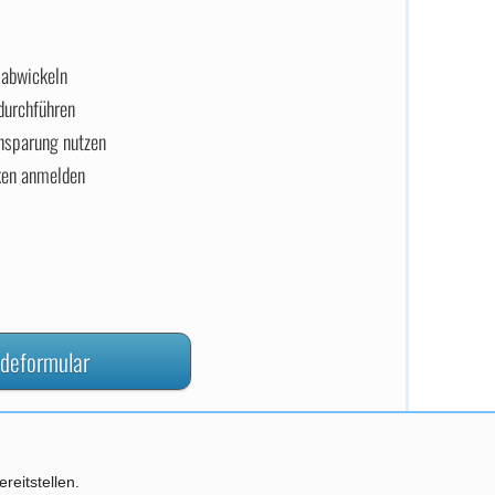
 abwickeln
durchführen
insparung nutzen
ken anmelden
reitstellen.