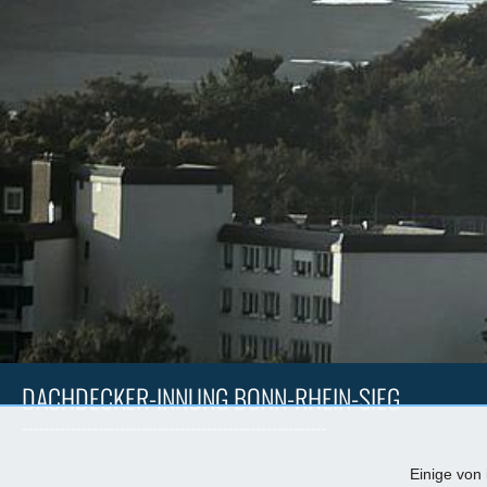
DACHDECKER-INNUNG BONN-RHEIN-SIEG
--------------------------------------------------------
Einige von 