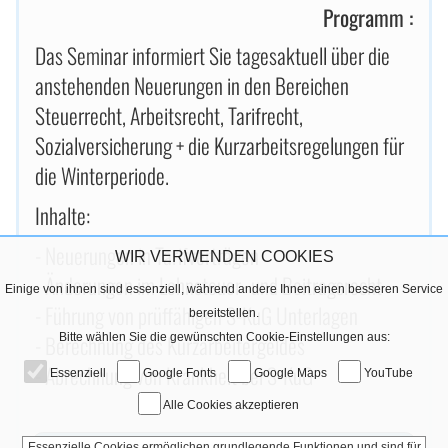
Programm :
Das Seminar informiert Sie tagesaktuell über die
anstehenden Neuerungen in den Bereichen
Steuerrecht, Arbeitsrecht, Tarifrecht,
Sozialversicherung + die Kurzarbeitsregelungen für
die Winterperiode.
Inhalte:
- Neuerungen in Tarifverträgen
WIR VERWENDEN COOKIES
- Änderungen im Lohnsteuer- und Beitragsrecht
Einige von ihnen sind essenziell, während andere Ihnen einen besseren Service
- Führung von prüffähigen S-KuG Unterlagen
bereitstellen.
- Berechnung des Kurzarbeitergeldes
Bitte wählen Sie die gewünschten Cookie-Einstellungen aus:
- Abrechnung von Krankheit bei S-KuG
Essenziell
Google Fonts
Google Maps
YouTube
Alle Cookies akzeptieren
Essenzielle Cookies ermöglichen grundlegende Funktionen und sind für